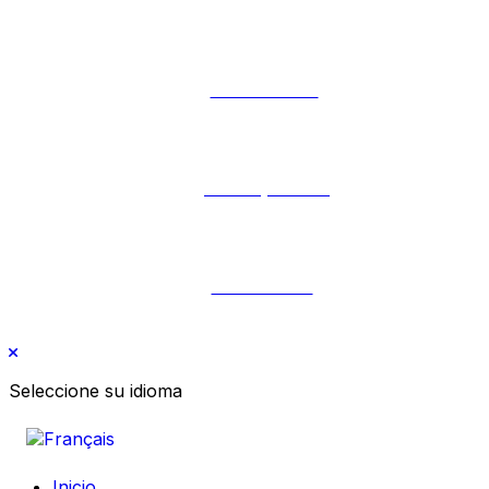
fab fa-twitter
fab fa-youtube
fab fa-tiktok
Seleccione su idioma
Inicio